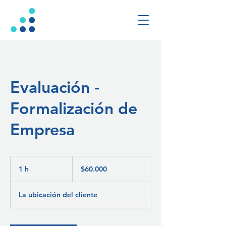
Evaluación -
Formalización de
Empresa
60.000
pesos
1 h
1
$60.000
chilenos
La ubicación del cliente