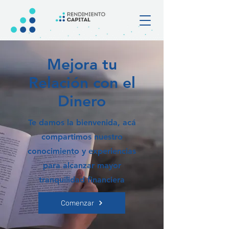
Mejora tu
Relación con el
Dinero
Te damos la bienvenida, acá
compartimos nuestro
conocimiento y experiencias
para alcanzar mayor
tranquilidad financiera
Comenzar