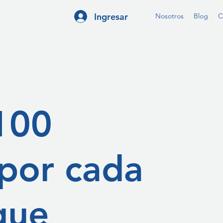
Ingresar
Nosotros
Blog
C
100
por cada
que