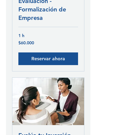
Evaluación -
Formalización de
Empresa
1 h
60.000
$60.000
pesos
chilenos
Reservar ahora