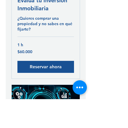
Evalúa tu Inversión
Inmobiliaria
¿Quieres comprar una
propiedad y no sabes en qué
fijarte?
1 h
60.000
$60.000
pesos
chilenos
Reservar ahora