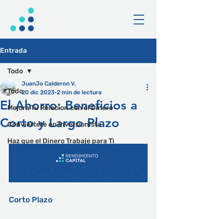
Entrada
Todo
JuanJo Calderon V.
Todo
20 dic 2023
2 min de lectura
El Ahorro: Beneficios a
Mejora Tu Relacion con el Dinero
Corto y Largo Plazo
Conviertete en Inversionista
Haz que el Dinero Trabaje para Ti
Corto Plazo