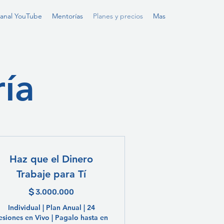
anal YouTube
Mentorías
Planes y precios
Mas
ría
Haz que el Dinero
Trabaje para Tí
$
3.000.000$
3.000.000
Individual | Plan Anual | 24
esiones en Vivo | Pagalo hasta en