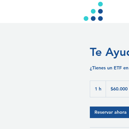
Te Ayu
¿Tienes un ETF en
60.000
pesos
1 h
1
$60.000
chilenos
Reservar ahora